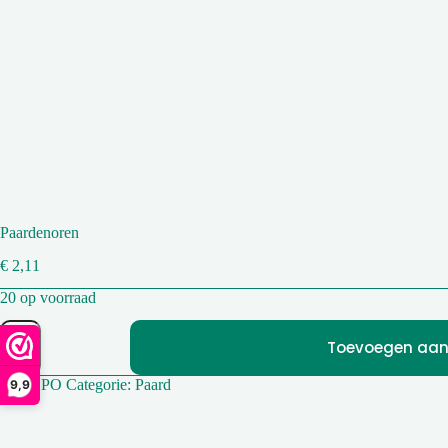
Paardenoren
€
2,11
20 op voorraad
Paardenoren
aantal
Toevoegen aan
SKU:
PO
Categorie:
Paard
9,9