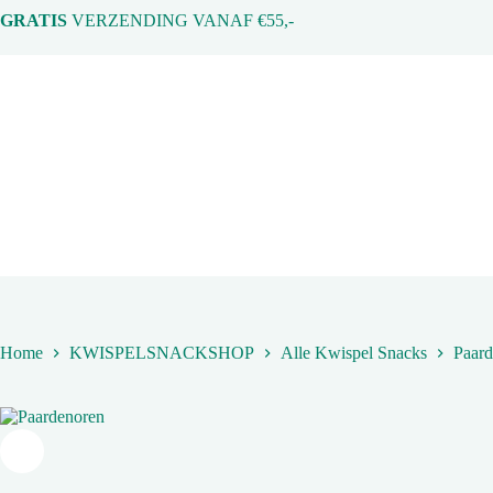
Ga
GRATIS
VERZENDING VANAF €55,-
naar
de
inhoud
Home
KWISPELSNACKSHOP
Alle Kwispel Snacks
Paard