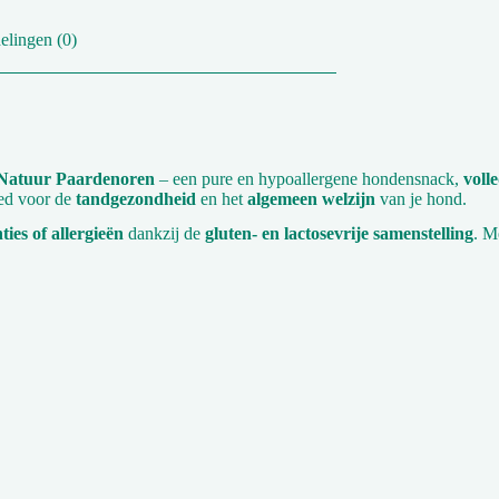
elingen (0)
Natuur Paardenoren
– een pure en hypoallergene hondensnack,
voll
oed voor de
tandgezondheid
en het
algemeen welzijn
van je hond.
ies of allergieën
dankzij de
gluten- en lactosevrije samenstelling
. M