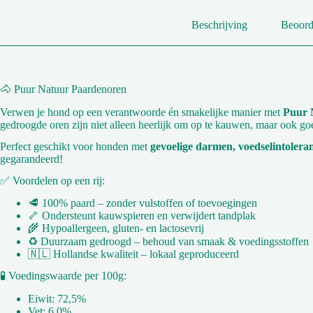
Beschrijving
Beoord
🐴 Puur Natuur Paardenoren
Verwen je hond op een verantwoorde én smakelijke manier met
Puur 
gedroogde oren zijn niet alleen heerlijk om op te kauwen, maar ook g
Perfect geschikt voor honden met
gevoelige darmen, voedselintolerant
gegarandeerd!
✅ Voordelen op een rij:
🥩 100% paard – zonder vulstoffen of toevoegingen
🦴 Ondersteunt kauwspieren en verwijdert tandplak
🌾 Hypoallergeen, gluten- en lactosevrij
♻️ Duurzaam gedroogd – behoud van smaak & voedingsstoffen
🇳🇱 Hollandse kwaliteit – lokaal geproduceerd
🧪 Voedingswaarde per 100g:
Eiwit: 72,5%
Vet: 6,0%